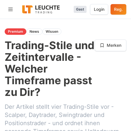
Login
Reg.
Gast
Menü öffnen
Premium
News
Wissen
Trading-Stile und
Merken
Zeitintervalle -
Welcher
Timeframe passt
zu Dir?
Der Artikel stellt vier Trading-Stile vor -
Scalper, Daytrader, Swingtrader und
Positionstrader - und ordnet ihnen